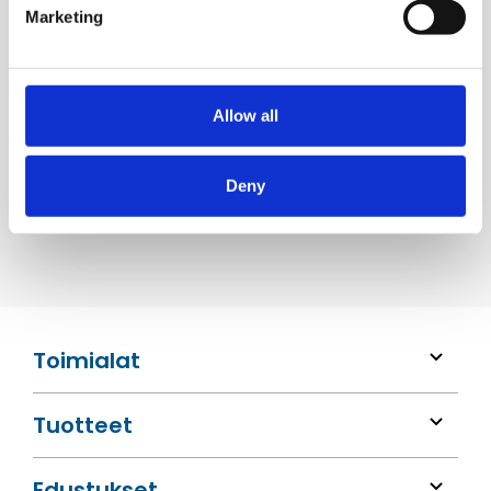
Marketing
Codan letku­asennelmat
Allow all
Lue lisää
Deny
Toimialat
Tuotteet
Edustukset