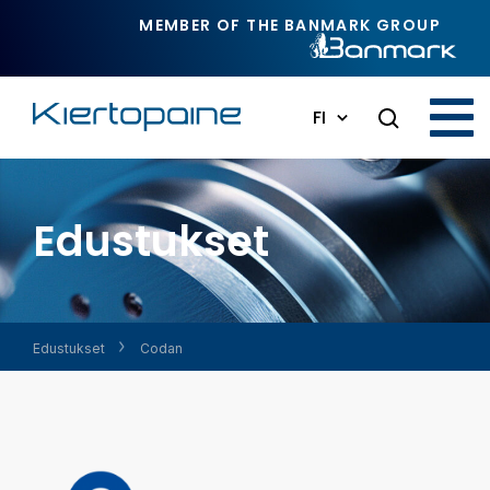
Siirry pääsisältöön
MEMBER OF THE BANMARK GROUP
FI
Edustukset
Edustukset
Codan