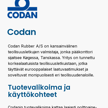
Codan
Codan Rubber A/S on kansainvälinen
teollisuusletkujen valmistaja, jonka pääkonttori
sijaitsee Køgessa, Tanskassa. Yritys on tunnettu
korkealaatuisista teollisuusletkuistaan, jotka
täyttävät eurooppalaiset laatuvaatimukset ja
soveltuvat monipuolisesti eri teollisuudenaloille.
Tuotevalikoima ja
käyttökohteet
Codanin tuotevalikoima kattaa laajasti polttoaine-,