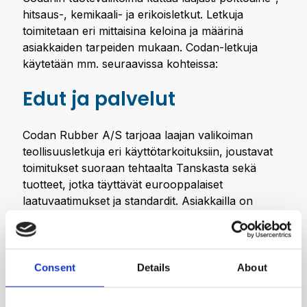
hitsaus-, kemikaali- ja erikoisletkut. Letkuja
toimitetaan eri mittaisina keloina ja määrinä
asiakkaiden tarpeiden mukaan. Codan-letkuja
käytetään mm. seuraavissa kohteissa:
Edut ja palvelut
Codan Rubber A/S tarjoaa laajan valikoiman
teollisuusletkuja eri käyttötarkoituksiin, joustavat
toimitukset suoraan tehtaalta Tanskasta sekä
tuotteet, jotka täyttävät eurooppalaiset
laatuvaatimukset ja standardit. Asiakkailla on
mahdollisuus tilata letkuja eri mittaisina keloina ja
määrinä.
Yritys panostaa jatkuvaan tuotekehitykseen,
Consent
Details
About
asiakastyytyväisyyteen ja alan koulutukseen.
Codanin tuotteet ovat investointi turvallisuuteen,