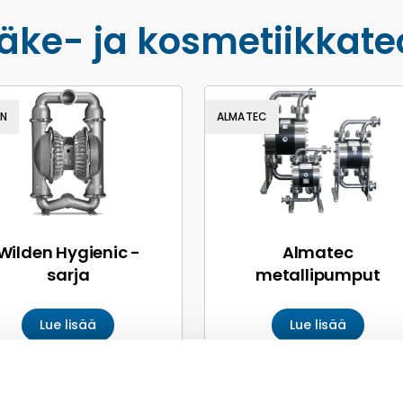
äke- ja kosmetiikka­te
EN
ALMATEC
Wilden Hygienic -
Almatec
sarja
metallipumput
Lue lisää
Lue lisää