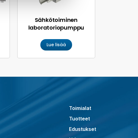
Sähkötoiminen
laboratorio­pumppu
Lue lisää
Toimialat
Tuotteet
Edustukset