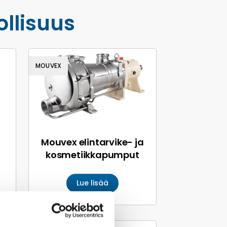
ollisuus
MOUVEX
Mouvex elintarvike- ja
kosmetiikka­pumput
Lue lisää