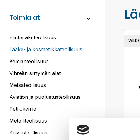
Lä
Toimialat
Elintarvike­teollisuus
WILD
Lääke- ja kosmetiikka­teollisuus
Kemian­teollisuus
Vihreän siirtymän alat
Metsä­teollisuus
Aviation ja puolustus­teollisuus
Petrokemia
Metalli­teollisuus
Kaivos­teollisuus