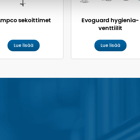
mpco sekoittimet
Evoguard hygienia­
venttiilit
Lue lisää
Lue lisää