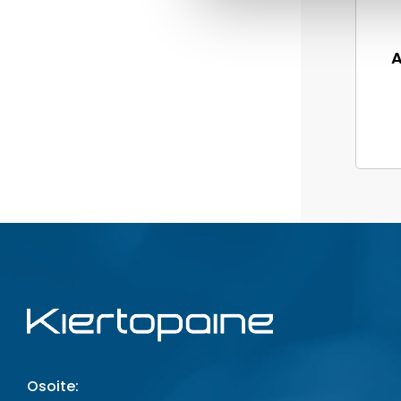
A
Osoite: