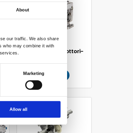
AMPCO PUMPS
About
se our traffic. We also share
ers who may combine it with
­
Ampco lohkoroottori­
 services.
pumput
Marketing
Lue lisää
QUATTROFLOW
Allow all