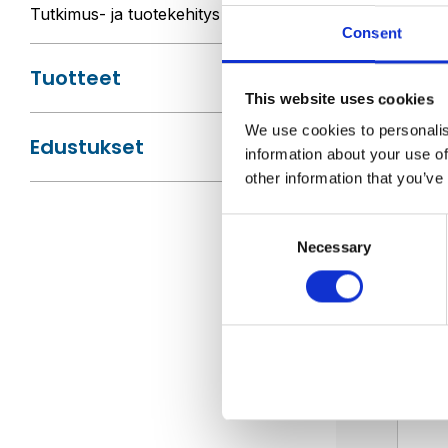
Tutkimus- ja tuote­kehitys
EVOG
Consent
Tuotteet
This website uses cookies
We use cookies to personalis
Edustukset
information about your use of
E
other information that you’ve
Consent
Necessary
Selection
AMPC