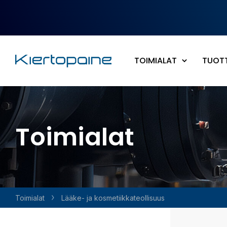
Siirry pääsisältöön
TOIMIALAT
TUOT
Toimialat
Toimialat
Lääke- ja kosmetiikka­teollisuus