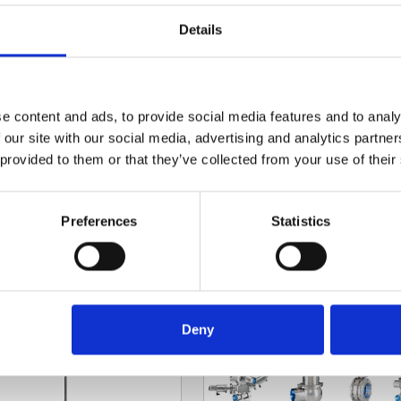
UARD
AMPCO PUMPS
Details
e content and ads, to provide social media features and to analy
 our site with our social media, advertising and analytics partn
voguard hygienia­
Ampco kiertomäntä
 provided to them or that they’ve collected from your use of their
pumput
pumput
Preferences
Statistics
Lue lisää
Lue lisää
O PUMPS
EVOGUARD
Deny