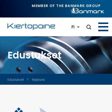
Siirry pääsisältöön
MEMBER OF THE BANMARK GROUP
FI
Edustukset
Edustukset
Neptune