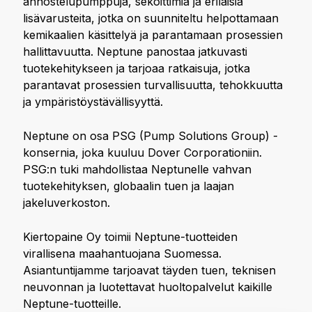
annostelupumppuja, sekoittimia ja erilaisia
lisävarusteita, jotka on suunniteltu helpottamaan
kemikaalien käsittelyä ja parantamaan prosessien
hallittavuutta. Neptune panostaa jatkuvasti
tuotekehitykseen ja tarjoaa ratkaisuja, jotka
parantavat prosessien turvallisuutta, tehokkuutta
ja ympäristöystävällisyyttä.
Neptune on osa PSG (Pump Solutions Group) -
konsernia, joka kuuluu Dover Corporationiin.
PSG:n tuki mahdollistaa Neptunelle vahvan
tuotekehityksen, globaalin tuen ja laajan
jakeluverkoston.
Kiertopaine Oy toimii Neptune-tuotteiden
virallisena maahantuojana Suomessa.
Asiantuntijamme tarjoavat täyden tuen, teknisen
neuvonnan ja luotettavat huoltopalvelut kaikille
Neptune-tuotteille.