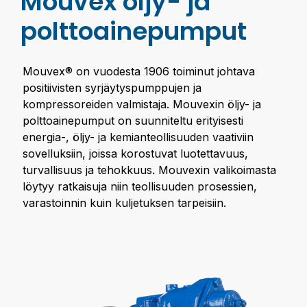
Mouvex öljy- ja
polttoaine­pumput
Mouvex® on vuodesta 1906 toiminut johtava
positiivisten syrjäytyspumppujen ja
kompressoreiden valmistaja. Mouvexin öljy- ja
polttoainepumput on suunniteltu erityisesti
energia-, öljy- ja kemianteollisuuden vaativiin
sovelluksiin, joissa korostuvat luotettavuus,
turvallisuus ja tehokkuus. Mouvexin valikoimasta
löytyy ratkaisuja niin teollisuuden prosessien,
varastoinnin kuin kuljetuksen tarpeisiin.