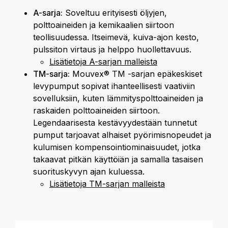
A-sarja:
Soveltuu erityisesti öljyjen,
polttoaineiden ja kemikaalien siirtoon
teollisuudessa. Itseimevä, kuiva-ajon kesto,
pulssiton virtaus ja helppo huollettavuus.
Lisätietoja A-sarjan malleista
TM-sarja:
Mouvex® TM -sarjan epäkeskiset
levypumput sopivat ihanteellisesti vaativiin
sovelluksiin, kuten lämmityspolttoaineiden ja
raskaiden polttoaineiden siirtoon.
Legendaarisesta kestävyydestään tunnetut
pumput tarjoavat alhaiset pyörimisnopeudet ja
kulumisen kompensointiominaisuudet, jotka
takaavat pitkän käyttöiän ja samalla tasaisen
suorituskyvyn ajan kuluessa.
Lisätietoja TM-sarjan malleista