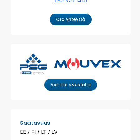
050 570 1410
Ota yhteyttä
Vieraile sivustolla
Saatavuus
EE
FI
LT
LV