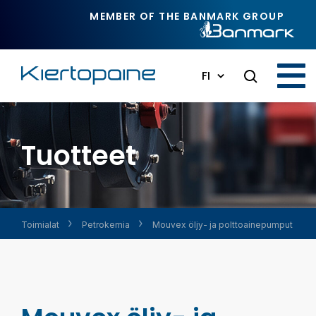
Siirry pääsisältöön
MEMBER OF THE BANMARK GROUP
FI
Tuotteet
Toimialat
Petrokemia
Mouvex öljy- ja polttoaine­pumput