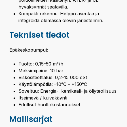
polttoaineiden käsittelyn. ATEX- ja CE-
hyväksynnät saatavilla.
Kompakti rakenne: Helppo asentaa ja
integroida olemassa oleviin järjestelmiin.
Tekniset tiedot
Epäkeskopumput:
Tuotto: 0,15–50 m³/h
Maksimipaine: 10 bar
Viskositeettialue: 0,2–15 000 cSt
Käyttölämpötila: –10°C – +150°C
Soveltuu: Energia-, kemikaali- ja öljyteollisuus
Itseimevä / kuivakäynti
Edulliset huoltokustannukset
Mallisarjat