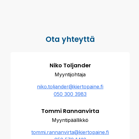
Ota yhteyttä
Niko Toljander
Myyntijohtaja
niko.toljander@kiertopaine.fi
050 300 3983
Tommi Rannanvirta
Myyntipäällikkö
tommi.rannanvirta@kiertopaine.fi