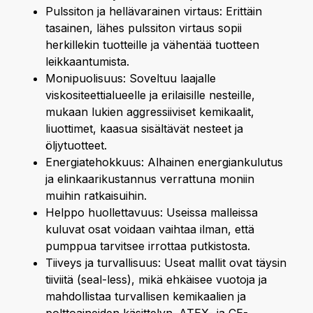
Pulssiton ja hellävarainen virtaus: Erittäin
tasainen, lähes pulssiton virtaus sopii
herkillekin tuotteille ja vähentää tuotteen
leikkaantumista.
Monipuolisuus: Soveltuu laajalle
viskositeettialueelle ja erilaisille nesteille,
mukaan lukien aggressiiviset kemikaalit,
liuottimet, kaasua sisältävät nesteet ja
öljytuotteet.
Energiatehokkuus: Alhainen energiankulutus
ja elinkaarikustannus verrattuna moniin
muihin ratkaisuihin.
Helppo huollettavuus: Useissa malleissa
kuluvat osat voidaan vaihtaa ilman, että
pumppua tarvitsee irrottaa putkistosta.
Tiiveys ja turvallisuus: Useat mallit ovat täysin
tiiviitä (seal-less), mikä ehkäisee vuotoja ja
mahdollistaa turvallisen kemikaalien ja