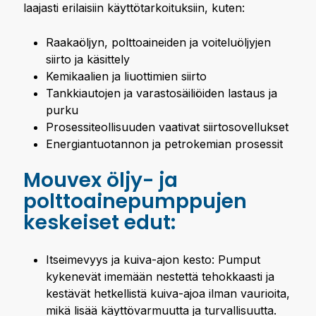
laajasti erilaisiin käyttötarkoituksiin, kuten:
Raakaöljyn, polttoaineiden ja voiteluöljyjen
siirto ja käsittely
Kemikaalien ja liuottimien siirto
Tankkiautojen ja varastosäiliöiden lastaus ja
purku
Prosessiteollisuuden vaativat siirtosovellukset
Energiantuotannon ja petrokemian prosessit
Mouvex öljy- ja
polttoainepumppujen
keskeiset edut:
Itseimevyys ja kuiva-ajon kesto: Pumput
kykenevät imemään nestettä tehokkaasti ja
kestävät hetkellistä kuiva-ajoa ilman vaurioita,
mikä lisää käyttövarmuutta ja turvallisuutta.