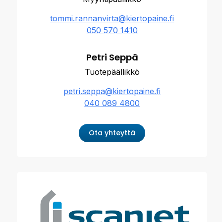
tommi.rannanvirta@kiertopaine.fi
050 570 1410
Petri Seppä
Tuotepäällikkö
petri.seppa@kiertopaine.fi
040 089 4800
Ota yhteyttä