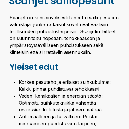
Scanjet säiliöpesurit
Scanjet on kansainvälisesti tunnettu säiliöpesurien
valmistaja, jonka ratkaisut soveltuvat vaativiin
teollisuuden puhdistustarpeisiin. Scanjetin laitteet
on suunniteltu nopeaan, tehokkaaseen ja
ympäristöystävälliseen puhdistukseen sekä
kiinteisiin että siirrettäviin asennuksiin.
Yleiset edut
Korkea pesuteho ja erilaiset suihkukulmat:
Kaikki pinnat puhdistuvat tehokkaasti.
Veden, kemikaalien ja energian säästö:
Optimoitu suihkutekniikka vähentää
resurssien kulutusta ja jätteen määrää.
Automaattinen ja turvallinen: Poistaa
manuaalisen puhdistuksen tarpeen,