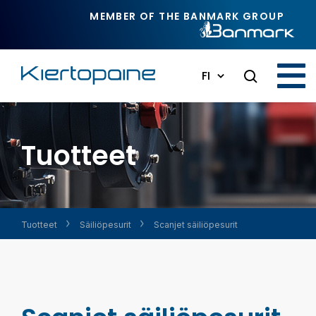
Siirry pääsisältöön
MEMBER OF THE BANMARK GROUP
FI
Tuotteet
Tuotteet
Säiliöpesurit
Scanjet säiliöpesurit