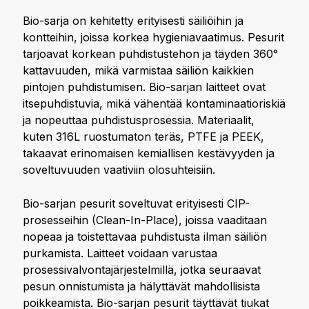
Bio-sarja on kehitetty erityisesti säiliöihin ja
kontteihin, joissa korkea hygieniavaatimus. Pesurit
tarjoavat korkean puhdistustehon ja täyden 360°
kattavuuden, mikä varmistaa säiliön kaikkien
pintojen puhdistumisen. Bio-sarjan laitteet ovat
itsepuhdistuvia, mikä vähentää kontaminaatioriskiä
ja nopeuttaa puhdistusprosessia. Materiaalit,
kuten 316L ruostumaton teräs, PTFE ja PEEK,
takaavat erinomaisen kemiallisen kestävyyden ja
soveltuvuuden vaativiin olosuhteisiin.
Bio-sarjan pesurit soveltuvat erityisesti CIP-
prosesseihin (Clean-In-Place), joissa vaaditaan
nopeaa ja toistettavaa puhdistusta ilman säiliön
purkamista. Laitteet voidaan varustaa
prosessivalvontajärjestelmillä, jotka seuraavat
pesun onnistumista ja hälyttävät mahdollisista
poikkeamista. Bio-sarjan pesurit täyttävät tiukat