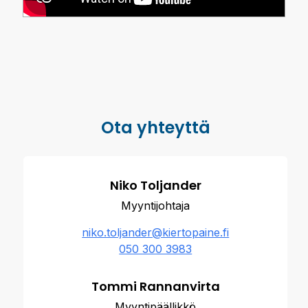
Ota yhteyttä
Niko Toljander
Myyntijohtaja
niko.toljander@kiertopaine.fi
050 300 3983
Tommi Rannanvirta
Myyntipäällikkö