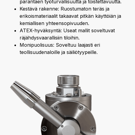
parantaen työturvallisuutta ja toistettavuutta.
Kestävä rakenne: Ruostumaton teräs ja
erikoismateriaalit takaavat pitkän käyttöiän ja
kemiallisen yhteensopivuuden.
ATEX-hyväksyntä: Useat mallit soveltuvat
räjähdysvaarallisiin tiloihin.
Monipuolisuus: Soveltuu laajasti eri
teollisuudenaloille ja säiliötyypeille.