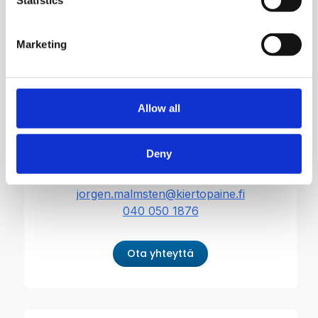
Statistics
050 300 3983
Tommi Rannanvirta
Marketing
Myyntipäällikkö
tommi.rannanvirta@kiertopaine.fi
050 570 1410
Allow all
Jörgen Malmsten
Deny
Huoltopäällikkö
jorgen.malmsten@kiertopaine.fi
040 050 1876
Ota yhteyttä