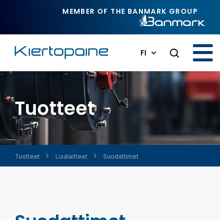
Siirry pääsisältöön
MEMBER OF THE BANMARK GROUP
FI
Tuotteet
Tuotteet
Lisälaitteet
Suodattimet