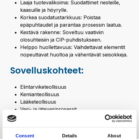
Laaja tuotevalikoima: Suodattimet nesteille,
kaasuille ja höyrylle.
Korkea suodatustarkkuus: Poistaa
epäpuhtaudet ja parantaa prosessin laatua.
Kestävä rakenne: Soveltuu vaativiin
olosuhteisiin ja CIP-puhdistukseen.
Helppo huollettavuus: Vaihdettavat elementit
nopeuttavat huoltoa ja vähentävät seisokkeja.
Sovelluskohteet:
Elintarviketeollisuus
Kemianteollisuus
Lääketeollisuus
Vesi- ja jätevesiprosessit
Consent
Details
About