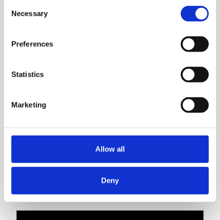
Consent
Vesi- ja jätevesiprosessit
Necessary
Selection
Kaikki vaativat teolliset nesteensiirtotarpeet
Preferences
Statistics
Marketing
Allow all
Deny