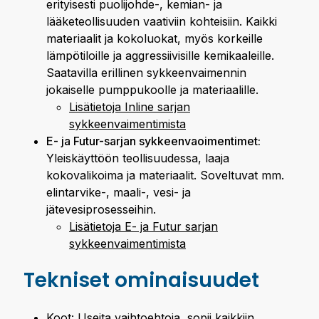
erityisesti puolijohde-, kemian- ja
lääketeollisuuden vaativiin kohteisiin. Kaikki
materiaalit ja kokoluokat, myös korkeille
lämpötiloille ja aggressiivisille kemikaaleille.
Saatavilla erillinen sykkeenvaimennin
jokaiselle pumppukoolle ja materiaalille.
Lisätietoja Inline sarjan
sykkeenvaimentimista
E- ja Futur-sarjan sykkeenvaoimentimet:
Yleiskäyttöön teollisuudessa, laaja
kokovalikoima ja materiaalit. Soveltuvat mm.
elintarvike-, maali-, vesi- ja
jätevesiprosesseihin.
Lisätietoja E- ja Futur sarjan
sykkeenvaimentimista
Tekniset ominaisuudet
Koot: Useita vaihtoehtoja, sopii kaikkiin