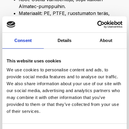
Almatec-pumppuihin.
Materiaalit: PE, PTFE, ruostumaton teräs,
UHMW-PE, PVDF, titaani, Hastelloy – valitaan
prosessin mukaan.
Lämpötilankesto: Jopa 200 °C (mallista
Consent
Details
About
riippuen).
Paineenkesto: Matalasta korkeapaineisiin
sovelluksiin.
This website uses cookies
Hyväksynnät: ATEX, FDA, EHEDG,
EC1935/2004, USP Class VI – myös vaativiin
We use cookies to personalise content and ads, to
hygienia- ja turvallisuuskohteisiin.
provide social media features and to analyse our traffic.
We also share information about your use of our site with
Tyypillisiä sovelluksia
our social media, advertising and analytics partners who
may combine it with other information that you’ve
provided to them or that they’ve collected from your use
Kemikaalien ja liuottimien siirto
of their services.
Elintarvike- ja lääketeollisuus
Puolijohde- ja aurinkokennoteollisuus
Maali- ja pinnoiteteollisuus