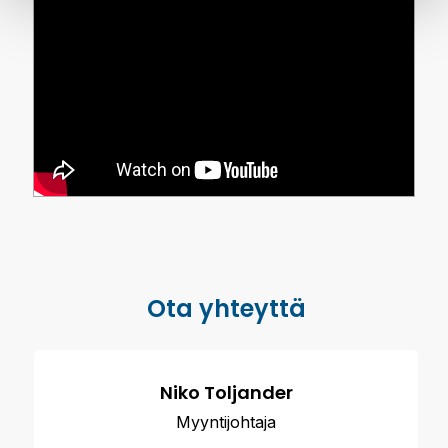
Ota yhteyttä
Niko Toljander
Myyntijohtaja