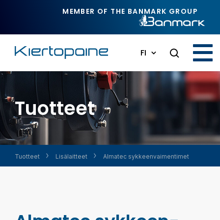
Siirry pääsisältöön
MEMBER OF THE BANMARK GROUP
FI
Tuotteet
Tuotteet
Lisälaitteet
Almatec sykkeen­vaimentimet