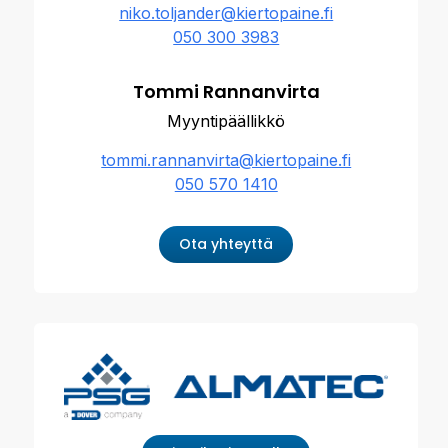
niko.toljander@kiertopaine.fi
050 300 3983
Tommi Rannanvirta
Myyntipäällikkö
tommi.rannanvirta@kiertopaine.fi
050 570 1410
Ota yhteyttä