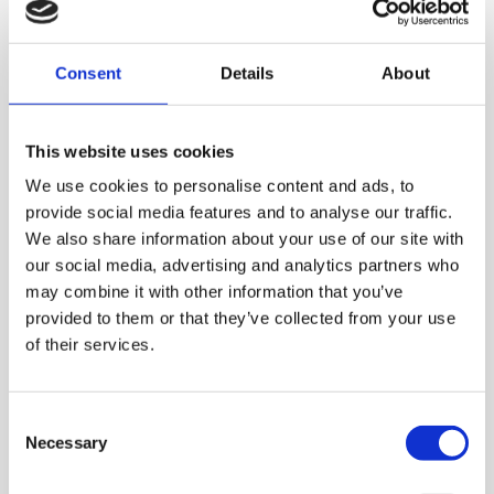
Hyväksynnät ja
Consent
Details
About
turvallisuus
ATEX-hyväksyntä
This website uses cookies
CE-merkintä
We use cookies to personalise content and ads, to
Puristumisen estävä rakenne
provide social media features and to analyse our traffic.
Lukitusmekanismi ja automaattisesti säätyvä
We also share information about your use of our site with
kehikko
our social media, advertising and analytics partners who
may combine it with other information that you’ve
provided to them or that they’ve collected from your use
of their services.
Lisätietoja
Consent
Necessary
Selection