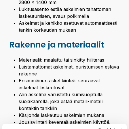
2800 x 1400 mm
Lukitusasento estää askelmien tahattoman
laskeutumisen, avaus polkimella
Askelmat ja kehikko asettuvat automaattisesti
tankin korkeuden mukaan
Rakenne ja materiaalit
Materiaalit: maalattu tai sinkitty hiiliteräs
Luistamattomat askelmat, puristumisen estävä
rakenne
Ensimmäinen askel kiinteä, seuraavat
askelmat laskeutuvat
Alin askelma varustettu kumisuojatulla
suojakaarella, joka estää metalli-metalli
kontaktin tankkiin
Käsijohde laskeutuu askelmien mukana
Jousisylinteri keventää askelmien käyttöä,
vaihtoehtona pneumaattinen kevennys