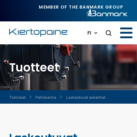
Siirry pääsisältöön
MEMBER OF THE BANMARK GROUP
FI
Tuotteet
Toimialat
Petrokemia
Laskeutuvat askelmat