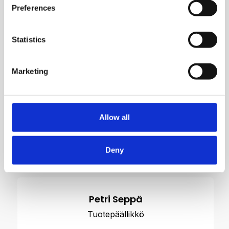
Preferences
Statistics
Marketing
Allow all
Deny
Ota yhteyttä
Petri Seppä
Tuotepäällikkö