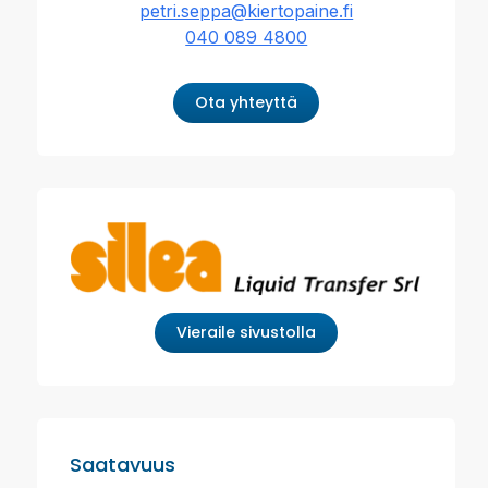
petri.seppa@kiertopaine.fi
040 089 4800
Ota yhteyttä
Vieraile sivustolla
Saatavuus