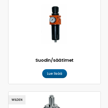
Suodin/säätimet
Lue lisää
WILDEN