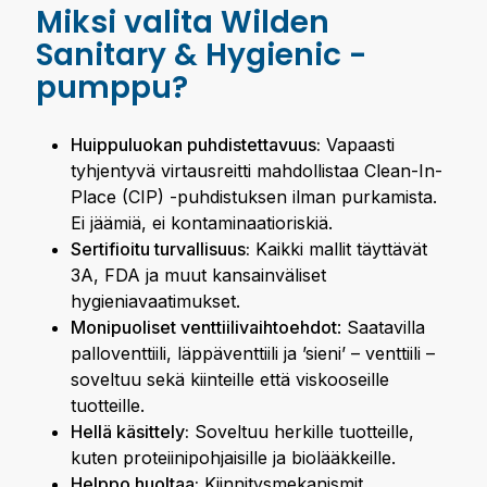
Miksi valita Wilden
Sanitary & Hygienic -
pumppu?
Huippuluokan puhdistettavuus:
Vapaasti
tyhjentyvä virtausreitti mahdollistaa Clean-In-
Place (CIP) -puhdistuksen ilman purkamista.
Ei jäämiä, ei kontaminaatioriskiä.
Sertifioitu turvallisuus:
Kaikki mallit täyttävät
3A, FDA ja muut kansainväliset
hygieniavaatimukset.
Monipuoliset venttiilivaihtoehdot
: Saatavilla
palloventtiili, läppäventtiili ja ’sieni’ – venttiili –
soveltuu sekä kiinteille että viskooseille
tuotteille.
Hellä käsittely:
Soveltuu herkille tuotteille,
kuten proteiinipohjaisille ja biolääkkeille.
Helppo huoltaa:
Kiinnitysmekanismit