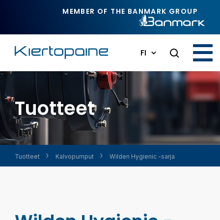
Siirry pääsisältöön
MEMBER OF THE BANMARK GROUP
FI
Tuotteet
Tuotteet
Kalvopumput
Wilden Hygienic -sarja