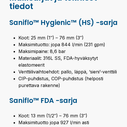
tiedot
Saniflo™ Hygienic™ (HS) -sarja
Koot: 25 mm (1″) – 76 mm (3″)
Maksimituotto: jopa 844 l/min (231 gpm)
Maksimipaine: 8,6 bar
Materiaalit: 316L SS, FDA-hyväksytyt
elastomeerit
Venttiilivaihtoehdot: pallo, läppä, ‘sieni’-venttiili
CIP-puhdistus, COP-puhdistus (helposti
purettava rakenne)
Saniflo™ FDA -sarja
Koot: 13 mm (1/2″) – 76 mm (3″)
Maksimituotto jopa 927 l/min asti