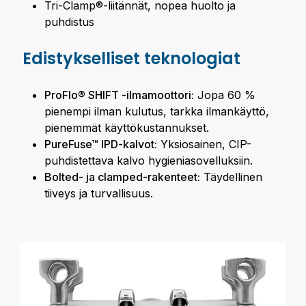
Tri-Clamp®-liitännät, nopea huolto ja
puhdistus
Edistykselliset teknologiat
ProFlo® SHIFT -ilmamoottori:
Jopa 60 %
pienempi ilman kulutus, tarkka ilmankäyttö,
pienemmät käyttökustannukset.
PureFuse™ IPD-kalvot:
Yksiosainen, CIP-
puhdistettava kalvo hygieniasovelluksiin.
Bolted- ja clamped-rakenteet:
Täydellinen
tiiveys ja turvallisuus.