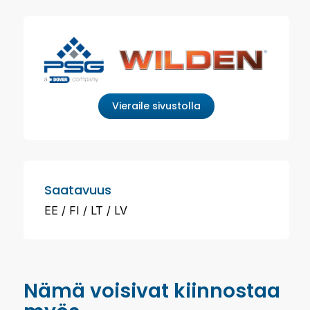
Vieraile sivustolla
Saatavuus
EE
FI
LT
LV
Nämä voisivat kiinnostaa