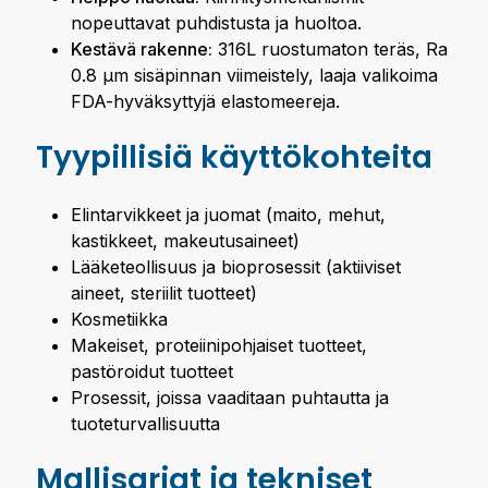
nopeuttavat puhdistusta ja huoltoa.
Kestävä rakenne:
316L ruostumaton teräs, Ra
0.8 µm sisäpinnan viimeistely, laaja valikoima
FDA-hyväksyttyjä elastomeereja.
Tyypillisiä käyttökohteita
Elintarvikkeet ja juomat (maito, mehut,
kastikkeet, makeutusaineet)
Lääketeollisuus ja bioprosessit (aktiiviset
aineet, steriilit tuotteet)
Kosmetiikka
Makeiset, proteiinipohjaiset tuotteet,
pastöroidut tuotteet
Prosessit, joissa vaaditaan puhtautta ja
tuoteturvallisuutta
Mallisarjat ja tekniset