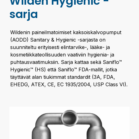
Wilden Hygienic -
sarja
Wildenin paineilmatoimiset kaksoiskalvopumput
(AODD) Sanitary & Hygienic -sarjasta on
suunniteltu erityisesti elintarvike-, lääke- ja
kosmetiikkateollisuuden vaativiin hygienia- ja
puhtausvaatimuksiin. Sarja kattaa sekä Saniflo™
Hygienic™ (HS) että Saniflo™ FDA-mallit, jotka
täyttävät alan tiukimmat standardit (3A, FDA,
EHEDG, ATEX, CE, EC 1935/2004, USP Class VI).