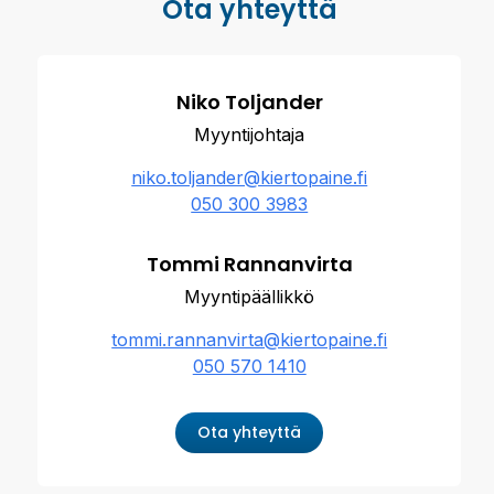
Ota yhteyttä
Niko Toljander
Myyntijohtaja
niko.toljander@kiertopaine.fi
050 300 3983
Tommi Rannanvirta
Myyntipäällikkö
tommi.rannanvirta@kiertopaine.fi
050 570 1410
Ota yhteyttä