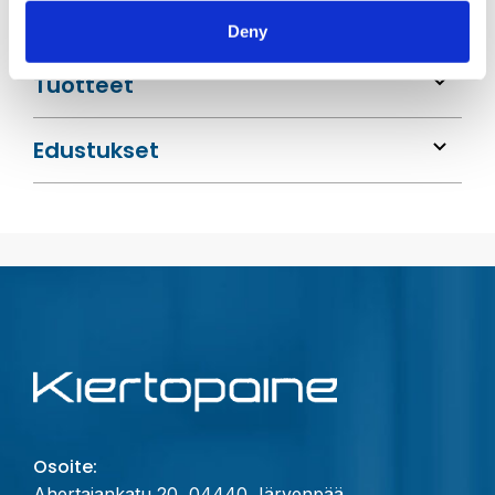
Toimialat
Deny
Tuotteet
Edustukset
Osoite:
Ahertajankatu 20, 04440 Järvenpää