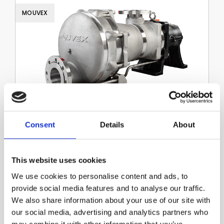
MOUVEX
Consent
Details
About
Mouvex teollisuus- ja kemikaali­
pumput
This website uses cookies
Lue lisää
We use cookies to personalise content and ads, to
provide social media features and to analyse our traffic.
We also share information about your use of our site with
our social media, advertising and analytics partners who
MOUVEX
may combine it with other information that you’ve