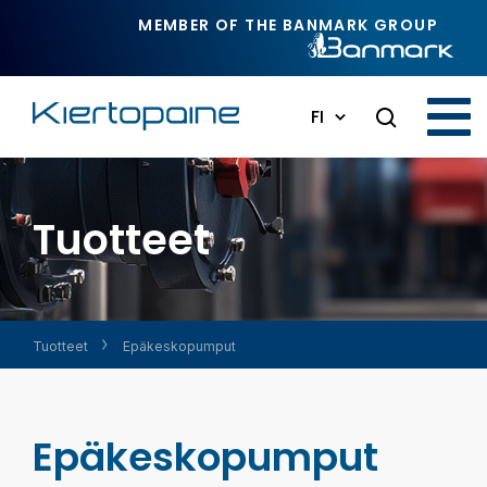
Siirry pääsisältöön
MEMBER OF THE BANMARK GROUP
FI
Tuotteet
Tuotteet
Epäkesko­pumput
Epäkesko­pumput