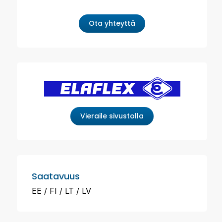
Ota yhteyttä
Vieraile sivustolla
Saatavuus
EE
FI
LT
LV