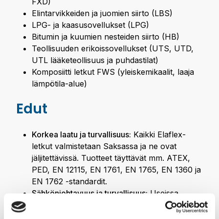
FXD)
Elintarvikkeiden ja juomien siirto (LBS)
LPG- ja kaasusovellukset (LPG)
Bitumin ja kuumien nesteiden siirto (HB)
Teollisuuden erikoissovellukset (UTS, UTD,
UTL lääketeollisuus ja puhdastilat)
Komposiitti letkut FWS (yleiskemikaalit, laaja
lämpötila-alue)
Edut
Korkea laatu ja turvallisuus:
Kaikki Elaflex-
letkut valmistetaan Saksassa ja ne ovat
jäljitettävissä. Tuotteet täyttävät mm. ATEX,
PED, EN 12115, EN 1761, EN 1765, EN 1360 ja
EN 1762 -standardit.
Sähkönjohtavuus ja turvallisuus:
Useissa
letkumalleissa on OHM-johtava rakenne, joka
ehkäisee staattisen sähkön muodostumista