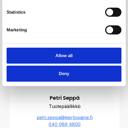
Valmistajan letkuasennelman
Statistics
valmistustyökalu
Marketing
Tuote-esite
Allow all
Ota yhteyttä
Deny
Petri Seppä
Tuotepäällikkö
petri.seppa@kiertopaine.fi
040 089 4800