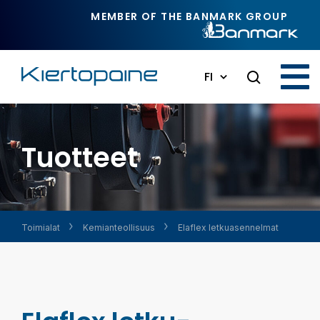
Siirry pääsisältöön
MEMBER OF THE BANMARK GROUP
FI
Tuotteet
Toimialat
Kemian­teollisuus
Elaflex letku­asennelmat