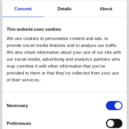
vaarallisten aineiden siirrossa.
Consent
Details
About
Kestävyys ja pitkä käyttöikä:
Letkut ovat UV-,
otsoni- ja kulutuskestäviä, ja niissä on
vahvistettu rakenne (tekstiili- tai teräsvahvike).
This website uses cookies
Helppo asennettavuus ja huollettavuus:
Laaja
We use cookies to personalise content and ads, to
valikoima liittimiä ja suojavarusteita, kuten
provide social media features and to analyse our traffic.
taivutussuojat ja kulutussuojat, mahdollistaa
We also share information about your use of our site with
letkujen helpon asennuksen ja pitkän
our social media, advertising and analytics partners who
käyttöiän.
may combine it with other information that you’ve
Letkujen yhteydessä
provided to them or that they’ve collected from your use
of their services.
käytetyt välineet
ZVA Polttoaine pistoolit
Consent
Necessary
Manntek tippavapaat liittimet
Selection
Manntek letkurikko liittimet
Preferences