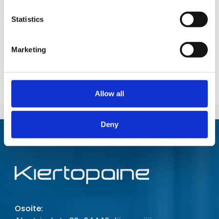
Toimialat
Statistics
Tuotteet
Marketing
Edustukset
Allow all
Deny
Osoite: