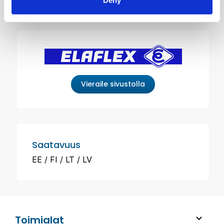
Deny
Vieraile sivustolla
Saatavuus
EE
FI
LT
LV
Toimialat