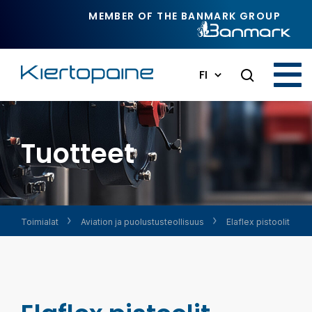
Siirry pääsisältöön
MEMBER OF THE BANMARK GROUP
FI
Tuotteet
Toimialat
Aviation ja puolustus­teollisuus
Elaflex pistoolit