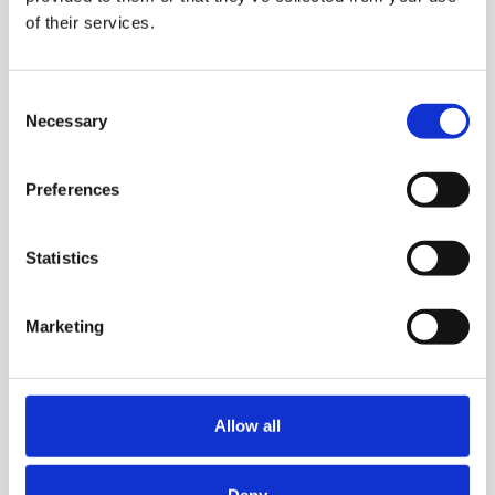
of their services.
Pistoolien valintaohjelma
Consent
Necessary
Selection
Preferences
Ota yhteyttä
Statistics
Petri Seppä
Marketing
Tuotepäällikkö
petri.seppa@kiertopaine.fi
040 089 4800
Allow all
Ota yhteyttä