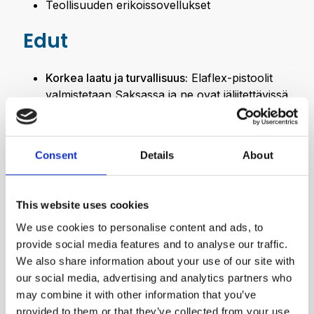
Teollisuuden erikoissovellukset
Edut
Korkea laatu ja turvallisuus:
Elaflex-pistoolit
valmistetaan Saksassa ja ne ovat jäljitettävissä.
Tuotteet täyttävät mm. ATEX-, PED- ja EN-
standardit.
Sähkönjohtavuus ja turvallisuus:
Useissa
Consent
Details
About
pistoolimalleissa on johtava rakenne, joka
ehkäisee staattisen sähkön muodostumista
vaarallisten aineiden siirrossa.
This website uses cookies
Kestävyys ja pitkä käyttöikä:
Pistoolit ovat
We use cookies to personalise content and ads, to
UV-, otsoni- ja kemikaalikestäviä, ja niissä on
provide social media features and to analyse our traffic.
vahvistettu rakenne.
We also share information about your use of our site with
our social media, advertising and analytics partners who
may combine it with other information that you’ve
Tuote-esite
provided to them or that they’ve collected from your use