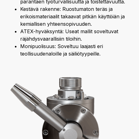
parantaen työturvallisuutta ja toistettavuutta.
Kestävä rakenne: Ruostumaton teräs ja
erikoismateriaalit takaavat pitkän käyttöiän ja
kemiallisen yhteensopivuuden.
ATEX-hyväksyntä: Useat mallit soveltuvat
räjähdysvaarallisiin tiloihin.
Monipuolisuus: Soveltuu laajasti eri
teollisuudenaloille ja säiliötyypeille.