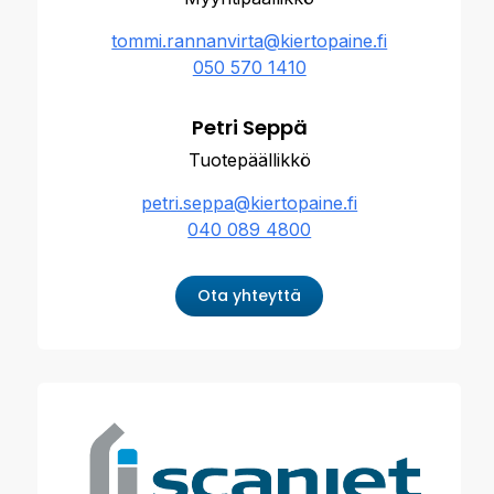
tommi.rannanvirta@kiertopaine.fi
050 570 1410
Petri Seppä
Tuotepäällikkö
petri.seppa@kiertopaine.fi
040 089 4800
Ota yhteyttä