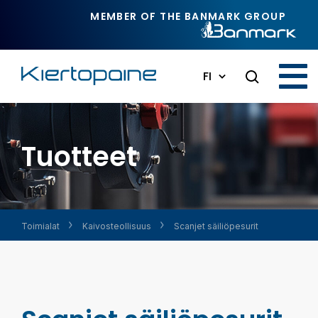
Siirry pääsisältöön
MEMBER OF THE BANMARK GROUP
FI
Tuotteet
Toimialat
Kaivos­teollisuus
Scanjet säiliöpesurit