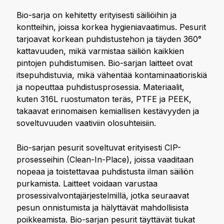
Bio-sarja on kehitetty erityisesti säiliöihin ja
kontteihin, joissa korkea hygieniavaatimus. Pesurit
tarjoavat korkean puhdistustehon ja täyden 360°
kattavuuden, mikä varmistaa säiliön kaikkien
pintojen puhdistumisen. Bio-sarjan laitteet ovat
itsepuhdistuvia, mikä vähentää kontaminaatioriskiä
ja nopeuttaa puhdistusprosessia. Materiaalit,
kuten 316L ruostumaton teräs, PTFE ja PEEK,
takaavat erinomaisen kemiallisen kestävyyden ja
soveltuvuuden vaativiin olosuhteisiin.
Bio-sarjan pesurit soveltuvat erityisesti CIP-
prosesseihin (Clean-In-Place), joissa vaaditaan
nopeaa ja toistettavaa puhdistusta ilman säiliön
purkamista. Laitteet voidaan varustaa
prosessivalvontajärjestelmillä, jotka seuraavat
pesun onnistumista ja hälyttävät mahdollisista
poikkeamista. Bio-sarjan pesurit täyttävät tiukat