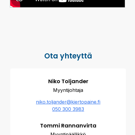
Ota yhteyttä
Niko Toljander
Myyntijohtaja
niko.toljander@kiertopaine.fi
050 300 3983
Tommi Rannanvirta
Myyntipäällikkö