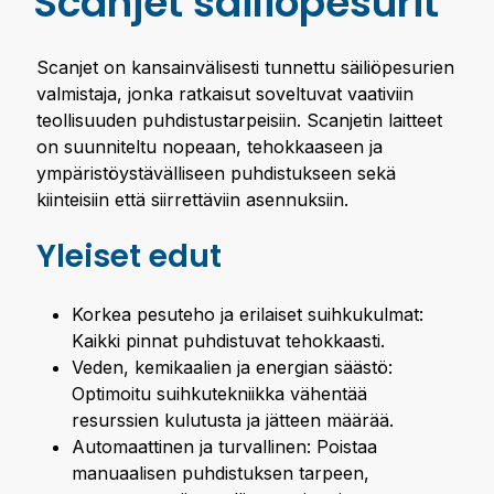
Scanjet säiliöpesurit
Scanjet on kansainvälisesti tunnettu säiliöpesurien
valmistaja, jonka ratkaisut soveltuvat vaativiin
teollisuuden puhdistustarpeisiin. Scanjetin laitteet
on suunniteltu nopeaan, tehokkaaseen ja
ympäristöystävälliseen puhdistukseen sekä
kiinteisiin että siirrettäviin asennuksiin.
Yleiset edut
Korkea pesuteho ja erilaiset suihkukulmat:
Kaikki pinnat puhdistuvat tehokkaasti.
Veden, kemikaalien ja energian säästö:
Optimoitu suihkutekniikka vähentää
resurssien kulutusta ja jätteen määrää.
Automaattinen ja turvallinen: Poistaa
manuaalisen puhdistuksen tarpeen,