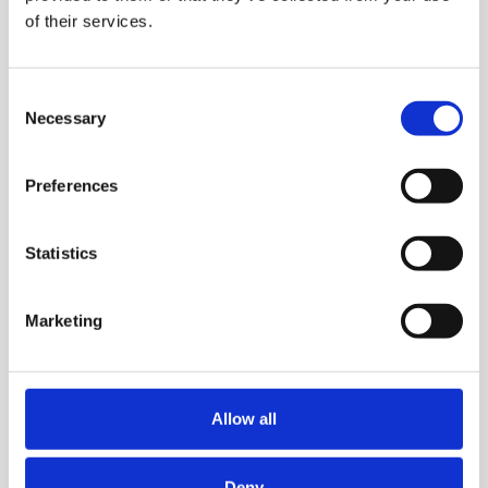
of their services.
Consent
Necessary
Selection
Preferences
Statistics
Marketing
Allow all
Ota yhteyttä
Deny