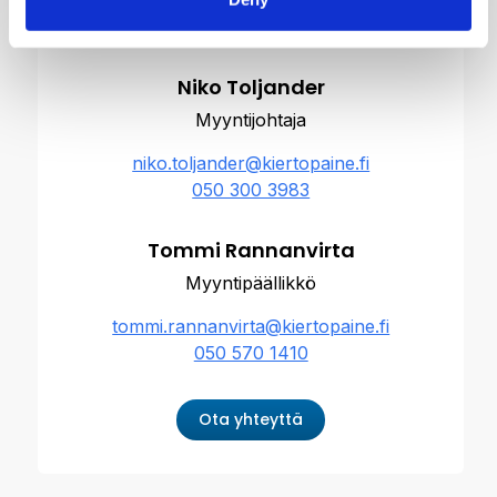
Niko Toljander
Myyntijohtaja
niko.toljander@kiertopaine.fi
050 300 3983
Tommi Rannanvirta
Myyntipäällikkö
tommi.rannanvirta@kiertopaine.fi
050 570 1410
Ota yhteyttä