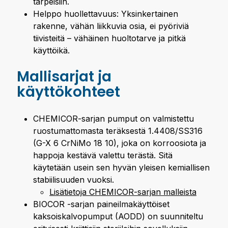
tarpeisiin.
Helppo huollettavuus: Yksinkertainen
rakenne, vähän liikkuvia osia, ei pyöriviä
tiivisteitä – vähäinen huoltotarve ja pitkä
käyttöikä.
Mallisarjat ja
käyttökohteet
CHEMICOR-sarjan pumput on valmistettu
ruostumattomasta teräksestä 1.4408/SS316
(G-X 6 CrNiMo 18 10), joka on korroosiota ja
happoja kestävä valettu terästä. Sitä
käytetään usein sen hyvän yleisen kemiallisen
stabiilisuuden vuoksi.
Lisätietoja CHEMICOR-sarjan malleista
BIOCOR -sarjan paineilmakäyttöiset
kaksoiskalvopumput (AODD) on suunniteltu