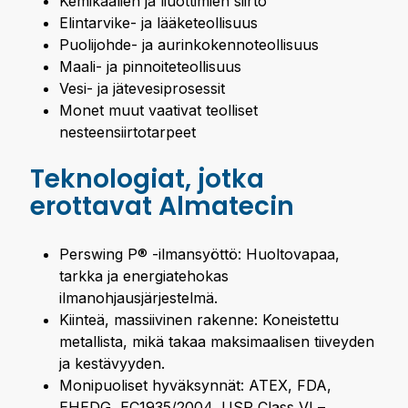
Kemikaalien ja liuottimien siirto
Elintarvike- ja lääketeollisuus
Puolijohde- ja aurinkokennoteollisuus
Maali- ja pinnoiteteollisuus
Vesi- ja jätevesiprosessit
Monet muut vaativat teolliset
nesteensiirtotarpeet
Teknologiat, jotka
erottavat Almatecin
Perswing P® -ilmansyöttö: Huoltovapaa,
tarkka ja energiatehokas
ilmanohjausjärjestelmä.
Kiinteä, massiivinen rakenne: Koneistettu
metallista, mikä takaa maksimaalisen tiiveyden
ja kestävyyden.
Monipuoliset hyväksynnät: ATEX, FDA,
EHEDG, EC1935/2004, USP Class VI –