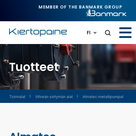
Siirry pääsisältöön
MEMBER OF THE BANMARK GROUP
FI
Tuotteet
Toimialat
Vihreän siirtymän alat
Almatec metallipumput