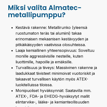
Miksi valita Almatec-
metallipumppu?
Kestävä rakenne: Metallirunko (yleensä
ruostumaton teräs tai alumiini) takaa
erinomaisen mekaanisen kestävyyden ja
pitkäikäisyyden vaativissa olosuhteissa.
Laaja kemiallinen yhteensopivuus: Soveltuu
monille aggressiivisille nesteille, kuten
liuottimille, hapoille ja emäksille.
Turvallisuus ja tiiveys: Massiivinen rakenne ja
laadukkaat tiivisteet minimoivat vuotoriskit ja
takaavat turvallisen käytön myös ATEX-
luokitelluissa tiloissa.
Monipuoliset hyväksynnät: Saatavilla mm.
ATEX-, FDA- ja EHEDG-hyväksytyt mallit
elintarvike-, lääke- ja kemianteollisuuden