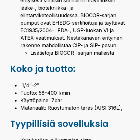
erityisesti kriittisiin steriileihin sovelluksiin
lääke-, biotekniikka- ja
elintarviketeollisuudessa. BIOCOR-sarjan
pumput ovat EHEDG-sertifioituja ja täyttävät
EC1935/2004-, FDA-, USP-luokan VI ja
ATEX-vaatimukset. Nestekanavan erityinen
rakenne mahdollistaa CIP- ja SIP- pesun.
Lisätietoja BIOCOR -sarjan malleista
Koko ja tuotto:
1/4″–2″
Tuotto: 58–400 l/min
Käyttöpaine: 7bar
Materiaalit: Ruostumaton teräs (AISI 316L),
Tyypillisiä sovelluksia