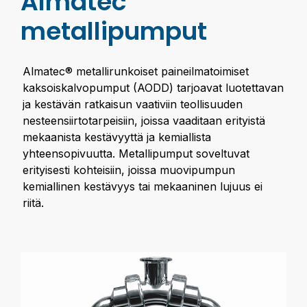
Almatec
metallipumput
Almatec® metallirunkoiset paineilmatoimiset
kaksoiskalvopumput (AODD) tarjoavat luotettavan
ja kestävän ratkaisun vaativiin teollisuuden
nesteensiirtotarpeisiin, joissa vaaditaan erityistä
mekaanista kestävyyttä ja kemiallista
yhteensopivuutta. Metallipumput soveltuvat
erityisesti kohteisiin, joissa muovipumpun
kemiallinen kestävyys tai mekaaninen lujuus ei
riitä.