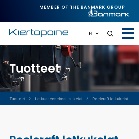
Siirry pääsisältöön
MEMBER OF THE BANMARK GROUP
FI
Tuotteet
Tuotteet
Letku­asennelmat ja -kelat
Reelcraft letkukelat