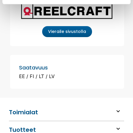
Vieraile sivustolla
Saatavuus
EE
FI
LT
LV
Toimialat
Tuotteet