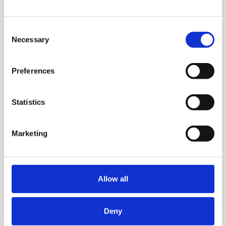
Consent
Necessary
Selection
Ota yhteyttä
Preferences
Petri Seppä
Statistics
Tuotepäällikkö
petri.seppa@kiertopaine.fi
Marketing
040 089 4800
Ota yhteyttä
Allow all
Deny