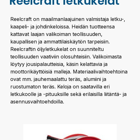
Reelcraft letkukelat
Reelcraft on maailmanlaajuinen valmistaja letku-,
kaapeli- ja johdinkeloissa. Heidän tuotteensa
kattavat laajan valikoiman teollisuuden,
kaupallisen ja ammattilaiskäytön tarpeisiin.
Reelcraftin öljyletkukelat on suunniteltu
teollisuuden vaativiin olosuhteisiin. Valikoimasta
löytyy jousipalautteisia, käsin kelattavia ja
moottorikäyttöisiä malleja. Materiaalivaihtoehtoina
ovat mm. jauhemaalattu teräs, alumiini ja
ruostumaton teräs. Keloja on saatavilla eri
letkukoolle ja -pituuksille sekä erilaisilla liitäntä- ja
asennusvaihtoehdoilla.